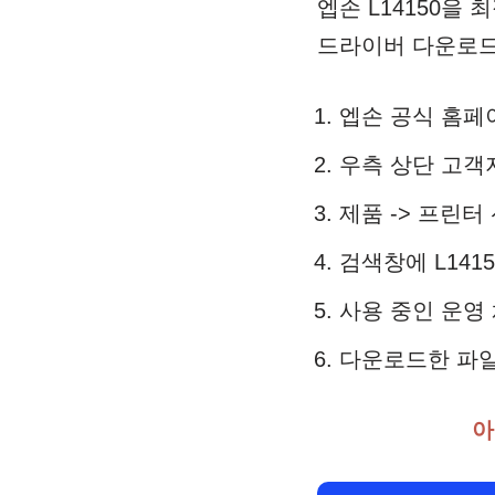
엡손 L14150을
드라이버 다운로드
엡손 공식 홈페
우측 상단 고객
제품 -> 프린터
검색창에 L141
사용 중인 운영
다운로드한 파일
아