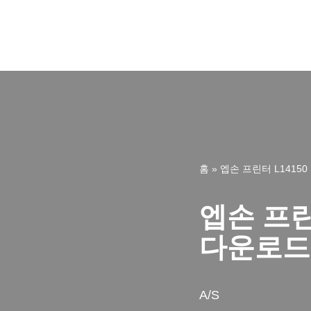
콘
텐
츠
로
건
너
홈
»
엡손 프린터 L1415
뛰
기
엡손 프린
다운로드,
A/S