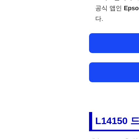
공식 앱인
Epso
다.
L14150