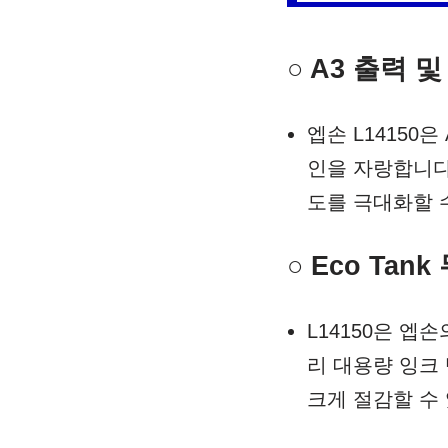
○ A3 출력 
엡손 L14150
인을 자랑합니다
도를 극대화할 
○ Eco Tan
L14150은 엡
리 대용량 잉크
크게 절감할 수